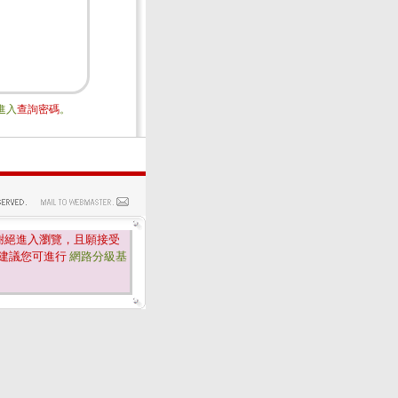
進入
查詢密碼
。
謝絕進入瀏覽，且願接受
建議您可進行
網路分級基