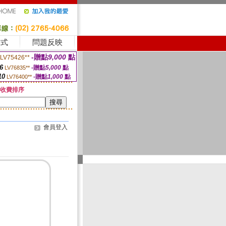
方式
問題反映
-贈點
9,000
點
LV75426**
6
-贈點
5,000
點
LV76835**
10
-贈點
1,000
點
LV76400**
收費排序
會員登入