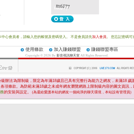
本中心會員者，請輸入您的帳號及密碼登入。 不是會員請先
加入會員
。 您忘記密碼可
使用條款
加入賺錢聯盟
賺錢聯盟專區
Copyright © 2026 By
影音視訊聊天室
All Rights Reserved.
分級辦法'為限制級，限定為年滿
18
歲且已具有完整行為能力之網友，未滿
18
歲
及各項條款。為防範未滿
18
歲之未成年網友瀏覽網路上限制級內容的圖文資訊，
服務
的安裝與設定。
(為還給愛護本站的網友一個純淨的聊天環境，本站設有管理員)