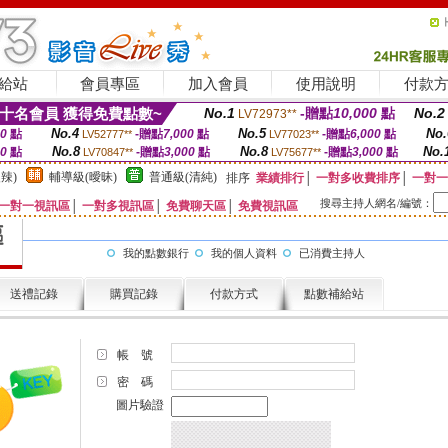
給站
會員專區
加入會員
使用說明
付款
十名會員 獲得免費點數~
No.1
-贈點
10,000
點
No.2
LV72973**
No.4
No.5
No.
00
點
-贈點
7,000
點
-贈點
6,000
點
LV52777**
LV77023**
No.8
No.8
No.
00
點
-贈點
3,000
點
-贈點
3,000
點
LV70847**
LV75677**
辣)
輔導級(曖昧)
普通級(清純)
排序
業績排行
│
一對多收費排序
│
一對一
搜尋主持人網名/編號：
一對一視訊區
│
一對多視訊區
│
免費聊天區
│
免費視訊區
我的點數銀行
我的個人資料
已消費主持人
送禮記錄
購買記錄
付款方式
點數補給站
帳 號
密 碼
圖片驗證