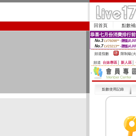
回首頁
點數補
恭喜七月份消費排行前
No.3
-贈點
8,0
LV76098**
No.7
-贈點
4,0
LV23213**
頻道指數
限制級(火
頻道
台妹專區
│
新人區
│
點數使用記錄